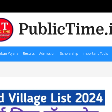
PublicTime.
rkari Yojana
Results
Admission
Scholarship
Important Tools