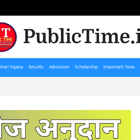
PublicTime.
rkari Yojana
Results
Admission
Scholarship
Important Tools