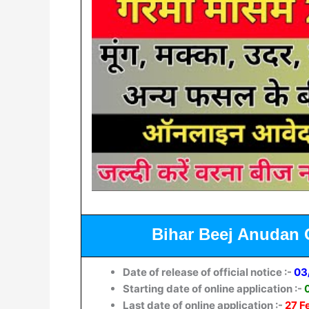
Bihar Beej Anudan 
Date of release of official notice :-
03
Starting date of online application :-
Last date of online application :-
27 F