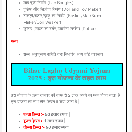
लाह चूड़ी निर्माण (Lac Bangles)
गुड़िया और खिलौना निर्माण (Doll and Toy Maker)
टोकड़ी/चटाइ/झाड़ू का निर्माण (Basket/Mat/Broom
Maker/Coir Weaver)
कुम्हार (मिट्टी का बर्तन/खिलौना निर्माण) (Potter)
अन्य
राज्य अनुश्रवण समिति द्वारा निर्धारित अन्य कोई व्यवसाय
Bihar Laghu Udyami Yojana
2025 : इस योजना के तहत लाभ
इस योजना के तहत सरकार की तरफ से 2 लाख रूपये का मदद किया जाता है
इस योजना का लाभ तीन क़िस्त में दिया जाता है |
पहला क़िस्त :-
50 हजार रुपया |
दूसरा क़िस्त :-
1 लाख रुपया |
तीसरा क़िस्त :-
50 हजार रुपया |