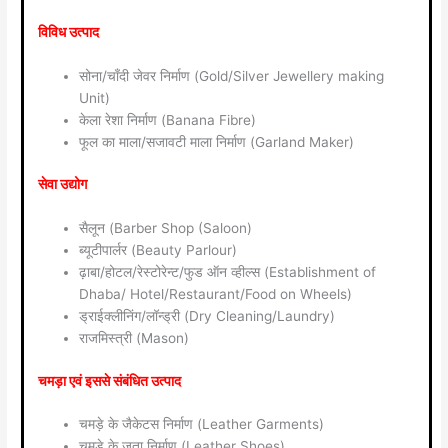
विविध उत्पाद
सोना/चाँदी जेवर निर्माण (Gold/Silver Jewellery making
Unit)
केला रेशा निर्माण (Banana Fibre)
फूल का माला/सजावटी माला निर्माण (Garland Maker)
सेवा उद्योग
सैलून (Barber Shop (Saloon)
ब्यूटीपार्लर (Beauty Parlour)
ढ़ाबा/होटल/रेस्टोरेन्ट/फुड ऑन व्हील्स (Establishment of
Dhaba/ Hotel/Restaurant/Food on Wheels)
ड्राईक्लीनिंग/लॉन्ड्री (Dry Cleaning/Laundry)
राजमिस्त्री (Mason)
चमड़ा एवं इससे संबंधित उत्पाद
चमड़े के जैकेटस निर्माण (Leather Garments)
चमड़े के जूता निर्माण (Leather Shoes)