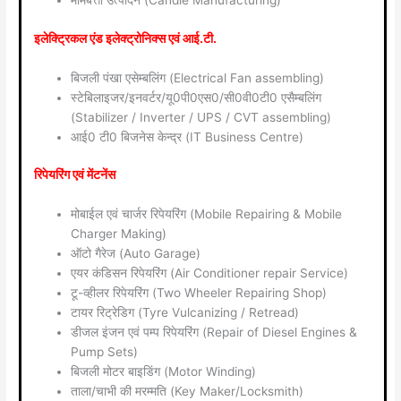
मोमबत्ती उत्पादन (Candle Manufacturing)
इलेक्ट्रिकल एंड इलेक्ट्रोनिक्स एवं आई.टी.
बिजली पंखा एसेम्बलिंग (Electrical Fan assembling)
स्टेबिलाइजर/इनवर्टर/यू0पी0एस0/सी0वी0टी0 एसैम्बलिंग
(Stabilizer / Inverter / UPS / CVT assembling)
आई0 टी0 बिजनेस केन्द्र (IT Business Centre)
रिपेयरिंग एवं मेंटनेंस
मोबाईल एवं चार्जर रिपेयरिंग (Mobile Repairing & Mobile
Charger Making)
ऑटो गैरेज (Auto Garage)
एयर कंडिसन रिपेयरिंग (Air Conditioner repair Service)
टू-व्हीलर रिपेयरिंग (Two Wheeler Repairing Shop)
टायर रिट्रेडिग (Tyre Vulcanizing / Retread)
डीजल इंजन एवं पम्प रिपेयरिंग (Repair of Diesel Engines &
Pump Sets)
बिजली मोटर बाइडिंग (Motor Winding)
ताला/चाभी की मरम्मति (Key Maker/Locksmith)