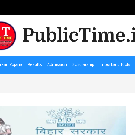
PublicTime.
rkari Yojana
Results
Admission
Scholarship
Important Tools