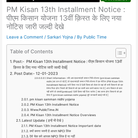
PM Kisan 13th Installment Notice :
पीएम किसान योजना 13वीं क़िस्त के लिए नया
नोटिस जारी जल्दी देखे
Leave a Comment
/
Sarkari Yojna
/ By
Public Time
Table of Contents
Post:- PM Kisan 13th Installment Notice : पीएम किसान योजना 13वीं
क़िस्त के लिए नया नोटिस जारी जल्दी देखे|
Post Date:- 12-01-2023
Short Information:- यदि आप प्रधानमंत्री सम्मान निधि योजना (pm kisan samman
nidhi )का लाभ ले रहे हैं | तो प्रधानमंत्री सम्मान निधि योजना में एक नोटिस (PM Kisan 13th
Installment Notice) जारी किया गया है 13वी किस्त को लेकर के जहां की सभी किसानो को एक
मेसेज मिला होगा जिसमे की किसानो को एक जरुरी काम करने बताया गया है | अगर किसान वो काम
नहीं करेगे तो उसको(pmkisan) 13वी क़िस्त नहीं दिया जायेगा | क्या करना होगा किसानो को इस
पोस्ट में (pm kisan samman nidhi yojana) पूरी जानकारी बताई गयी है |
pm kisan samman nidhi yojana
PM Kisan 13th Installment Notice
Www.PublicTime.iN
PM Kisan 13th Installment Notice Overviews
Latest Update ( इन्हें भी देखे )
PM Kisan 13th Installment Notice Important date
क्यों करना जरुरी है आधार NPCI लिंक
ऐसे चेक करे आपका NPCI लिंक है या नहीं