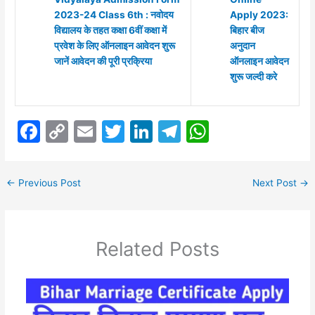
2023-24 Class 6th : नवोदय
Apply 2023:
विद्यालय के तहत कक्षा 6वीं कक्षा में
बिहार बीज
प्रवेश के लिए ऑनलाइन आवेदन शुरू
अनुदान
जानें आवेदन की पूरी प्रक्रिया
ऑनलाइन आवेदन
शुरू जल्दी करे
F
C
E
T
Li
T
W
a
o
m
w
n
el
h
c
p
ai
itt
k
e
at
←
Previous Post
Next Post
→
e
y
l
er
e
gr
s
b
Li
dI
a
A
o
n
n
m
p
Related Posts
o
k
p
k